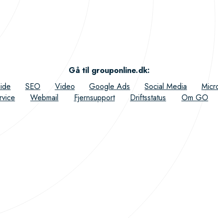
Gå til grouponline.dk
:
ide
SEO
Video
Google Ads
Social Media
Micr
rvice
Webmail
Fjernsupport
Driftsstatus
Om GO